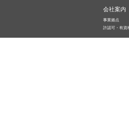
会社案内
事業拠点
許認可・有資
男性育児休業
ベストプラクティス