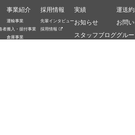
事業紹介
採用情報
実績
運送約
運輸事業
先輩インタビュー
お知らせ
お問い
格者
搬入・据付事業
採用情報
スタッフブログ
グルー
倉庫事業
特殊急速冷凍事業
SDG
仕事と家庭の両立支援
広島県リスキリング
広島県登録マーク
推進宣言の認定